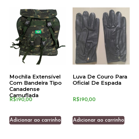
Mochila Extensível
Luva De Couro Para
Com Bandeira Tipo
Oficial De Espada
Canadense
Camuflada
R$
190,00
R$
190,00
Adicionar ao carrinho
Adicionar ao carrinho