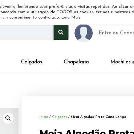
Início
Minha Conta
Quem somos
Contato
levante, lembrando suas preferências e visitas repetidas. Ao clicar e
 concorda com a utilização de TODOS os cookies, termos e políticas 
er um consentimento controlado.
Leia Mais
Entre ou Cadas
Calçados
Chapelaria
Mochilas 
Início
/
Calçados
/ Meia Algodão Preta Cano Longo
Meia Algodão Pret