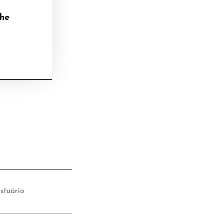
lhe
stuário