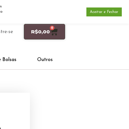
m
do
Aceitar e Fechar
0
R$
0,00
tre-se
e Bolsas
Outros
a