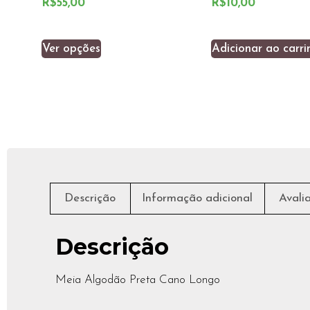
R$
55,00
R$
10,00
Ver opções
Adicionar ao carri
Descrição
Informação adicional
Avali
Descrição
Meia Algodão Preta Cano Longo