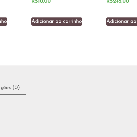
R$
10,00
R$
245,00
nho
Adicionar ao carrinho
Adicionar ao
ações (0)