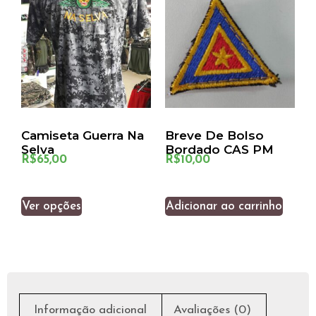
Camiseta Guerra Na
Breve De Bolso
Selva
Bordado CAS PM
R$
65,00
R$
10,00
Ver opções
Adicionar ao carrinho
Informação adicional
Avaliações (0)