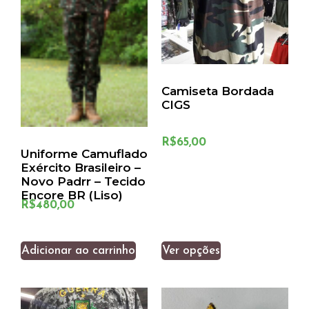
Camiseta Bordada
CIGS
R$
65,00
Uniforme Camuflado
Exército Brasileiro –
Novo Padrr – Tecido
Encore BR (liso)
R$
480,00
Adicionar ao carrinho
Ver opções