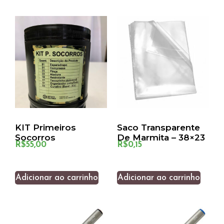
KIT Primeiros
Saco Transparente
Socorros
De Marmita – 38×23
R$
55,00
R$
0,15
Adicionar ao carrinho
Adicionar ao carrinho